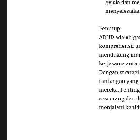
gejala dan m
menyelesaika
Penutup:
ADHD adalah ga
komprehensif u
mendukung indi
kerjasama antara
Dengan strategi
tantangan yang 
mereka. Pentin
seseorang dan d
menjalani kehi