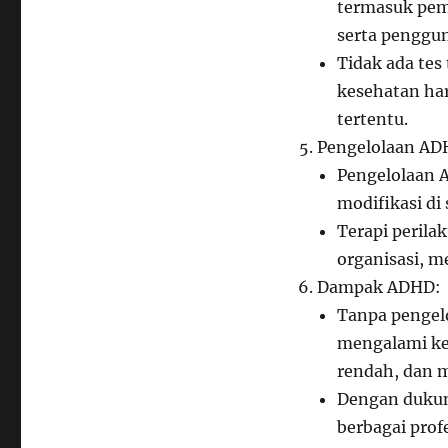
termasuk pem
serta penggun
Tidak ada tes
kesehatan har
tertentu.
Pengelolaan AD
Pengelolaan A
modifikasi di
Terapi peril
organisasi, m
Dampak ADHD:
Tanpa pengel
mengalami kes
rendah, dan m
Dengan dukun
berbagai profe