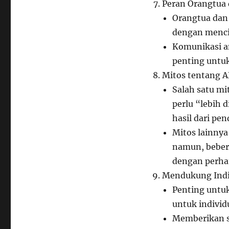
Peran Orangtua 
Orangtua dan
dengan menci
Komunikasi an
penting untuk
Mitos tentang 
Salah satu m
perlu “lebih 
hasil dari pe
Mitos lainnya
namun, bebera
dengan perhat
Mendukung Indi
Penting untu
untuk indivi
Memberikan s