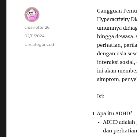
Gangguan Pemusa
Hyperactivity D
Author
cleanotter26
umumnya didiagn
Posted
02/11/2024
hingga dewasa.
on
Categories
Uncategorized
perhatian, peril
dengan usia ses
interaksi sosial
ini akan membe
simptom, penyeb
Isi:
Apa itu ADHD?
ADHD adalah 
dan perhatian