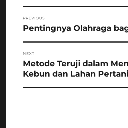
Navigasi
PREVIOUS
pos
Pentingnya Olahraga ba
Previous
post:
NEXT
Metode Teruji dalam Me
Next
post:
Kebun dan Lahan Pertan