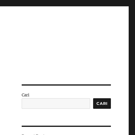
Cari
CARI