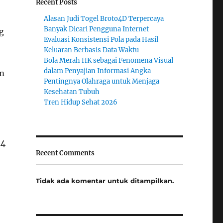
Recent Posts
Alasan Judi Togel Broto4D Terpercaya
Banyak Dicari Pengguna Internet
g
Evaluasi Konsistensi Pola pada Hasil
Keluaran Berbasis Data Waktu
Bola Merah HK sebagai Fenomena Visual
dalam Penyajian Informasi Angka
am
Pentingnya Olahraga untuk Menjaga
Kesehatan Tubuh
Tren Hidup Sehat 2026
14
Recent Comments
Tidak ada komentar untuk ditampilkan.