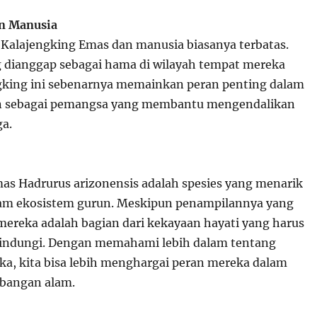
an Manusia
a Kalajengking Emas dan manusia biasanya terbatas.
 dianggap sebagai hama di wilayah tempat mereka
ngking ini sebenarnya memainkan peran penting dalam
n sebagai pemangsa yang membantu mengendalikan
ga.
as Hadrurus arizonensis adalah spesies yang menarik
lam ekosistem gurun. Meskipun penampilannya yang
reka adalah bagian dari kekayaan hayati yang harus
 lindungi. Dengan memahami lebih dalam tentang
a, kita bisa lebih menghargai peran mereka dalam
bangan alam.