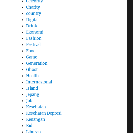
Celebrity
Charity
country
Digital
Drink
Ekonomi
Fashion
Festival
Food
Game
Generation
Ghost
Health
Internasional
Island
Jepang
Job
Kesehatan
Kesehatan Depresi
Keuangan
Kid
Liburan