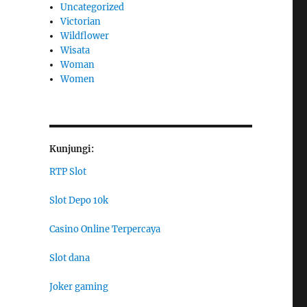
Uncategorized
Victorian
Wildflower
Wisata
Woman
Women
Kunjungi:
RTP Slot
Slot Depo 10k
Casino Online Terpercaya
Slot dana
Joker gaming