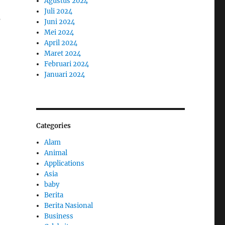
Agustus 2024
Juli 2024
s
Juni 2024
Mei 2024
April 2024
Maret 2024
Februari 2024
Januari 2024
Categories
Alam
Animal
Applications
Asia
baby
Berita
Berita Nasional
Business