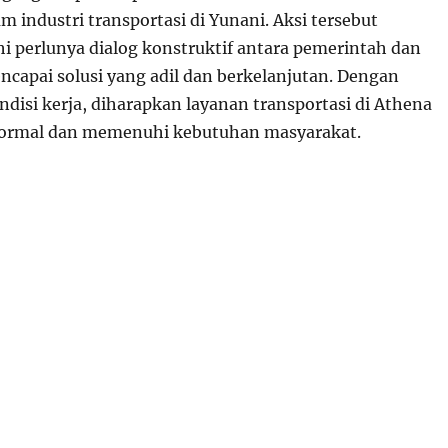
 industri transportasi di Yunani. Aksi tersebut
 perlunya dialog konstruktif antara pemerintah dan
ncapai solusi yang adil dan berkelanjutan. Dengan
disi kerja, diharapkan layanan transportasi di Athena
normal dan memenuhi kebutuhan masyarakat.