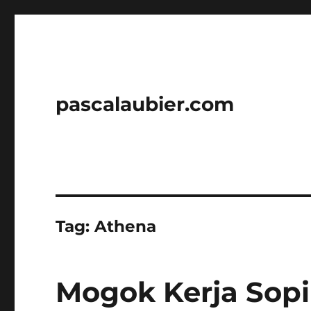
pascalaubier.com
Tag:
Athena
Mogok Kerja Sopir