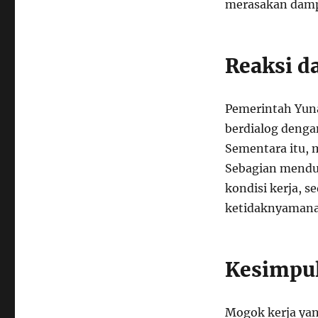
merasakan damp
Reaksi d
Pemerintah Yuna
berdialog dengan
Sementara itu,
Sebagian mendu
kondisi kerja, 
ketidaknyamana
Kesimpu
Mogok kerja yan