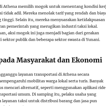
i di Athena memilih mogok untuk menentang kondisi ker
i tidak adil. Mereka menolak tarif yang rendah dan biay
g tinggi. Selain itu, mereka menyuarakan ketidakpuasan
ran pemerintah yang merugikan industri taksi lokal.
han, aksi mogok ini juga menjadi bagian dari gerakan
di sektor publik dan beberapa sektor swasta di Yunani.
pada Masyarakat dan Ekonomi
ganggu layanan transportasi di Athena secara
mempengaruhi mobilitas warga lokal serta turis. Banyak
 mencari alternatif, seperti menggunakan aplikasi ride
ansportasi umum. Di samping itu, pelaku usaha yang
 layanan taksi untuk distribusi barang dan jasa pun