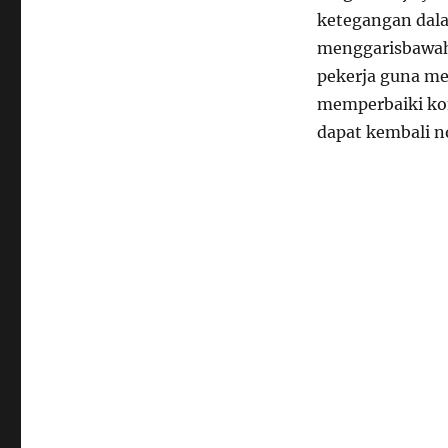
ketegangan dalam
menggarisbawahi
pekerja guna me
memperbaiki kon
dapat kembali 