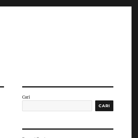
Cari
CARI