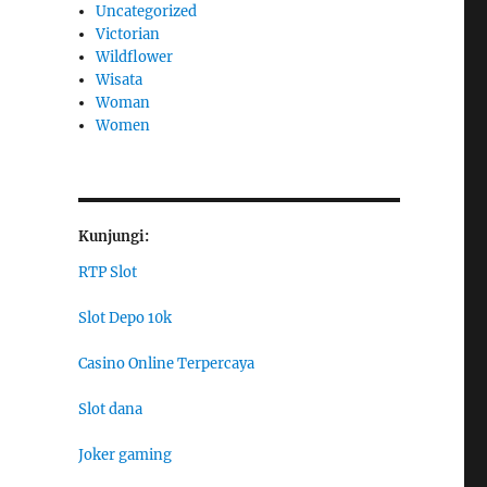
Uncategorized
Victorian
Wildflower
Wisata
Woman
Women
Kunjungi:
RTP Slot
Slot Depo 10k
Casino Online Terpercaya
Slot dana
Joker gaming