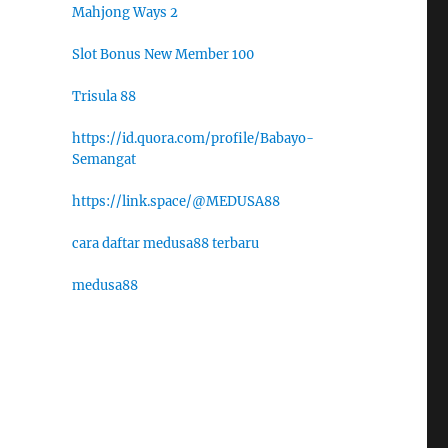
Mahjong Ways 2
Slot Bonus New Member 100
Trisula 88
https://id.quora.com/profile/Babayo-
Semangat
https://link.space/@MEDUSA88
cara daftar medusa88 terbaru
medusa88