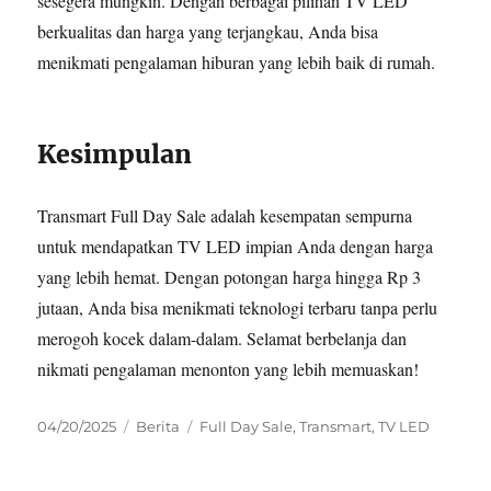
sesegera mungkin. Dengan berbagai pilihan TV LED
berkualitas dan harga yang terjangkau, Anda bisa
menikmati pengalaman hiburan yang lebih baik di rumah.
Kesimpulan
Transmart Full Day Sale adalah kesempatan sempurna
untuk mendapatkan TV LED impian Anda dengan harga
yang lebih hemat. Dengan potongan harga hingga Rp 3
jutaan, Anda bisa menikmati teknologi terbaru tanpa perlu
merogoh kocek dalam-dalam. Selamat berbelanja dan
nikmati pengalaman menonton yang lebih memuaskan!
Posted
Categories
Tags
04/20/2025
Berita
Full Day Sale
,
Transmart
,
TV LED
on