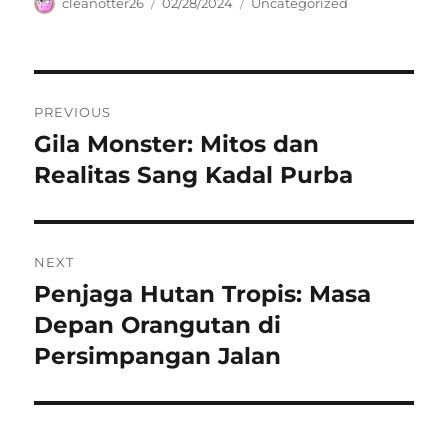
Author
Posted
Categories
cleanotter26
02/28/2024
Uncategorized
on
Navigasi
PREVIOUS
pos
Gila Monster: Mitos dan
Previous
post:
Realitas Sang Kadal Purba
NEXT
Penjaga Hutan Tropis: Masa
Next
post:
Depan Orangutan di
Persimpangan Jalan