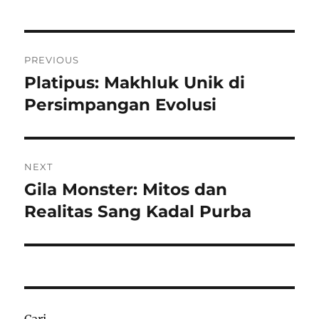
Navigasi
PREVIOUS
pos
Platipus: Makhluk Unik di
Previous
post:
Persimpangan Evolusi
NEXT
Gila Monster: Mitos dan
Next
post:
Realitas Sang Kadal Purba