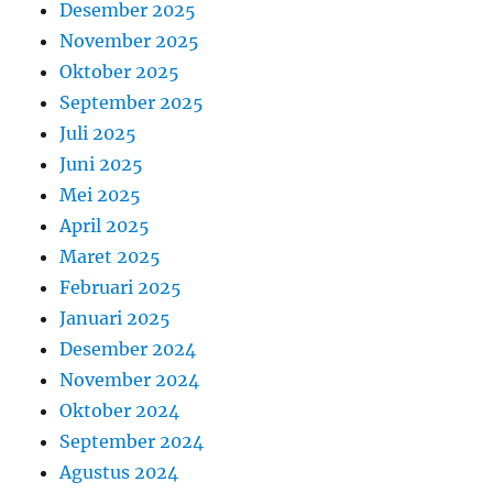
Desember 2025
November 2025
Oktober 2025
September 2025
Juli 2025
Juni 2025
Mei 2025
April 2025
Maret 2025
Februari 2025
Januari 2025
Desember 2024
November 2024
Oktober 2024
September 2024
Agustus 2024