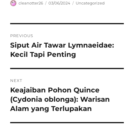
Author
Posted
Categories
cleanotter26
03/06/2024
Uncategorized
on
Navigasi
PREVIOUS
pos
Siput Air Tawar Lymnaeidae:
Previous
post:
Kecil Tapi Penting
NEXT
Keajaiban Pohon Quince
Next
post:
(Cydonia oblonga): Warisan
Alam yang Terlupakan