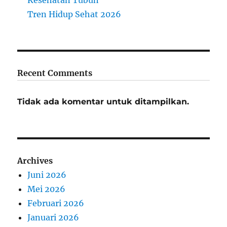
Kesehatan Tubuh
Tren Hidup Sehat 2026
Recent Comments
Tidak ada komentar untuk ditampilkan.
Archives
Juni 2026
Mei 2026
Februari 2026
Januari 2026