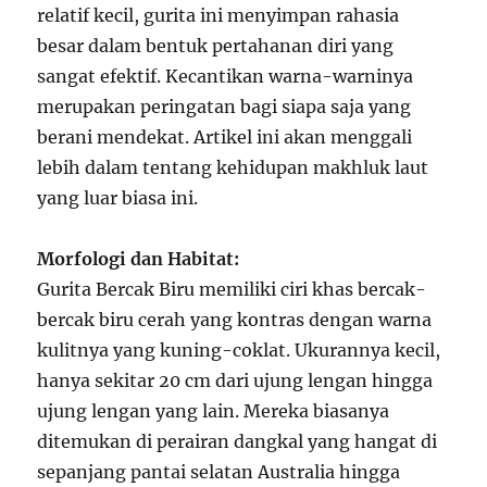
relatif kecil, gurita ini menyimpan rahasia
besar dalam bentuk pertahanan diri yang
sangat efektif. Kecantikan warna-warninya
merupakan peringatan bagi siapa saja yang
berani mendekat. Artikel ini akan menggali
lebih dalam tentang kehidupan makhluk laut
yang luar biasa ini.
Morfologi dan Habitat:
Gurita Bercak Biru memiliki ciri khas bercak-
bercak biru cerah yang kontras dengan warna
kulitnya yang kuning-coklat. Ukurannya kecil,
hanya sekitar 20 cm dari ujung lengan hingga
ujung lengan yang lain. Mereka biasanya
ditemukan di perairan dangkal yang hangat di
sepanjang pantai selatan Australia hingga