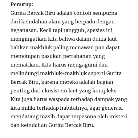
Penutup:
Gurita Bercak Biru adalah contoh sempurna
dari keindahan alam yang berpadu dengan
keganasan. Kecil tapi tangguh, spesies ini
mengingatkan kita bahwa dalam dunia laut,
bahkan makhluk paling menawan pun dapat
menyimpan pasukan pertahanan yang
mematikan. Kita harus mengagumi dan
melindungi makhluk-makhluk seperti Gurita
Bercak Biru, karena mereka adalah bagian
penting dari ekosistem laut yang kompleks.
Kita juga harus waspada terhadap dampak yang
kita miliki terhadap habitatnya, agar generasi
mendatang masih dapat terpesona oleh misteri
dan keindahan Gurita Bercak Biru.