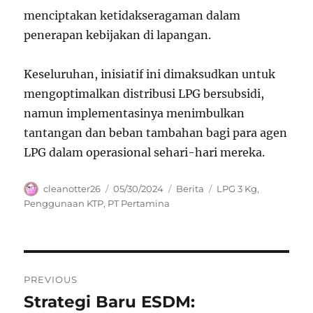
menciptakan ketidakseragaman dalam
penerapan kebijakan di lapangan.
Keseluruhan, inisiatif ini dimaksudkan untuk
mengoptimalkan distribusi LPG bersubsidi,
namun implementasinya menimbulkan
tantangan dan beban tambahan bagi para agen
LPG dalam operasional sehari-hari mereka.
Author
Posted
Categories
Tags
cleanotter26
05/30/2024
Berita
LPG 3 Kg
,
on
Penggunaan KTP
,
PT Pertamina
Navigasi
PREVIOUS
pos
Strategi Baru ESDM:
Previous