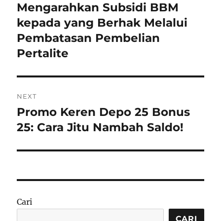
post:
Mengarahkan Subsidi BBM
kepada yang Berhak Melalui
Pembatasan Pembelian
Pertalite
NEXT
Promo Keren Depo 25 Bonus
Next
post:
25: Cara Jitu Nambah Saldo!
Cari
CARI