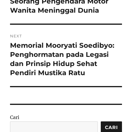
Seorang Pengendara Motor
Wanita Meninggal Dunia
NEXT
Memorial Mooryati Soedibyo:
Next
post:
Penghormatan pada Legasi
dan Prinsip Hidup Sehat
Pendiri Mustika Ratu
Cari
CARI