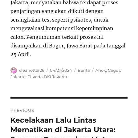
Jakarta, menyatakan bahwa terdapat proses
penjaringan yang akan diikuti dengan
serangkaian tes, seperti psikotes, untuk
mengevaluasi kompetensi kepemimpinan
calon. Pengumuman terkait proses ini
disampaikan di Bogor, Jawa Barat pada tanggal
25 April.
Author
Posted
Categories
Tags
cleanotter26
04/27/2024
Berita
Ahok
,
Cagub
on
Jakarta
,
Pilkada DKI Jakarta
Navigasi
PREVIOUS
pos
Kecelakaan Lalu Lintas
Previous
post:
Mematikan di Jakarta Utara: