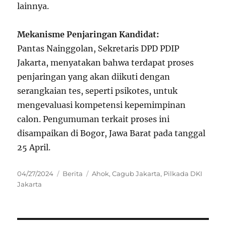
lainnya.
Mekanisme Penjaringan Kandidat:
Pantas Nainggolan, Sekretaris DPD PDIP
Jakarta, menyatakan bahwa terdapat proses
penjaringan yang akan diikuti dengan
serangkaian tes, seperti psikotes, untuk
mengevaluasi kompetensi kepemimpinan
calon. Pengumuman terkait proses ini
disampaikan di Bogor, Jawa Barat pada tanggal
25 April.
Posted
Categories
Tags
04/27/2024
Berita
Ahok
,
Cagub Jakarta
,
Pilkada DKI
on
Jakarta