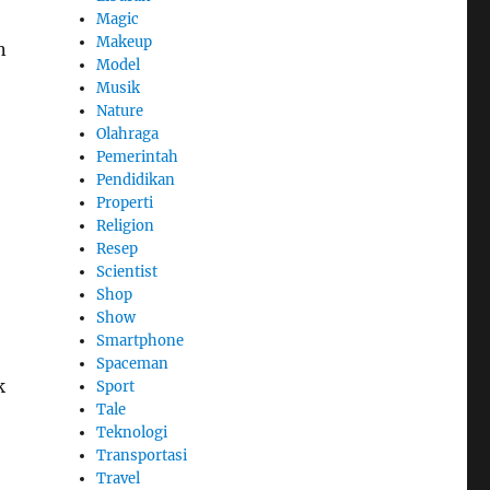
Magic
Makeup
n
Model
Musik
Nature
Olahraga
Pemerintah
Pendidikan
Properti
Religion
Resep
Scientist
Shop
Show
Smartphone
Spaceman
k
Sport
Tale
Teknologi
Transportasi
Travel