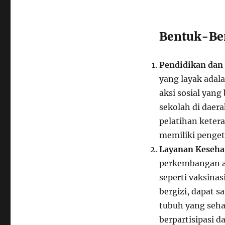
Bentuk-Ben
Pendidikan dan
yang layak adala
aksi sosial yan
sekolah di daera
pelatihan keter
memiliki penge
Layanan Keseha
perkembangan an
seperti vaksina
bergizi, dapat 
tubuh yang seha
berpartisipasi 