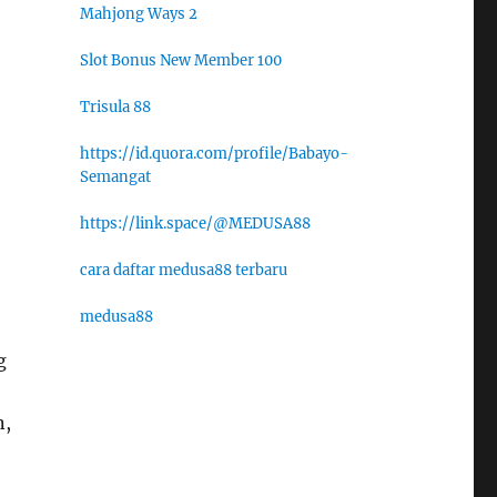
Mahjong Ways 2
Slot Bonus New Member 100
Trisula 88
https://id.quora.com/profile/Babayo-
Semangat
https://link.space/@MEDUSA88
cara daftar medusa88 terbaru
medusa88
g
n,