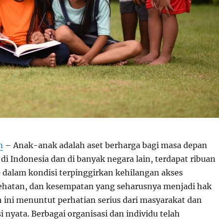
m
– Anak-anak adalah aset berharga bagi masa depan
i Indonesia dan di banyak negara lain, terdapat ribuan
 dalam kondisi terpinggirkan kehilangan akses
ehatan, dan kesempatan yang seharusnya menjadi hak
 ini menuntut perhatian serius dari masyarakat dan
nyata. Berbagai organisasi dan individu telah