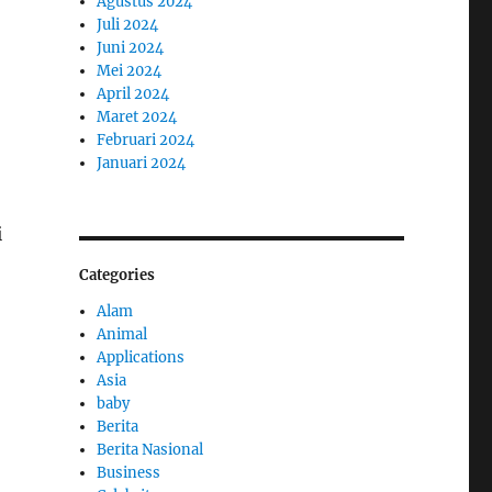
Agustus 2024
Juli 2024
Juni 2024
Mei 2024
April 2024
Maret 2024
Februari 2024
Januari 2024
i
Categories
Alam
Animal
Applications
Asia
baby
Berita
Berita Nasional
Business