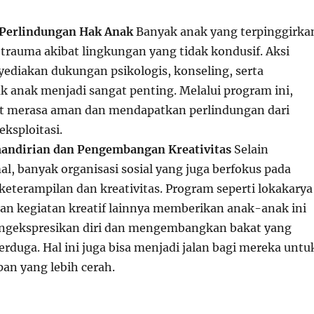
 Perlindungan Hak Anak
Banyak anak yang terpinggirka
trauma akibat lingkungan yang tidak kondusif. Aksi
yediakan dukungan psikologis, konseling, serta
k anak menjadi sangat penting. Melalui program ini,
t merasa aman dan mendapatkan perlindungan dari
eksploitasi.
ndirian dan Pengembangan Kreativitas
Selain
l, banyak organisasi sosial yang juga berfokus pada
terampilan dan kreativitas. Program seperti lokakarya
 dan kegiatan kreatif lainnya memberikan anak-anak ini
ngekspresikan diri dan mengembangkan bakat yang
rduga. Hal ini juga bisa menjadi jalan bagi mereka untu
an yang lebih cerah.