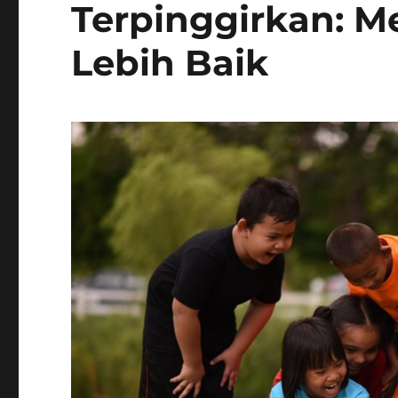
Terpinggirkan: 
Lebih Baik