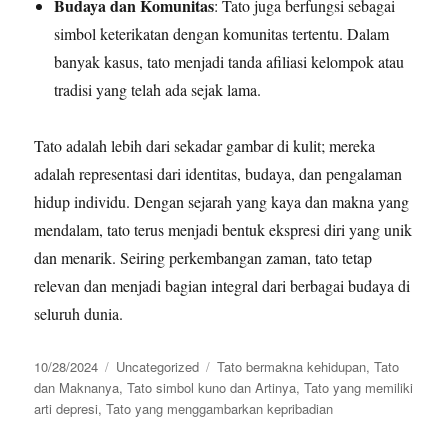
Budaya dan Komunitas
: Tato juga berfungsi sebagai
simbol keterikatan dengan komunitas tertentu. Dalam
banyak kasus, tato menjadi tanda afiliasi kelompok atau
tradisi yang telah ada sejak lama.
Tato adalah lebih dari sekadar gambar di kulit; mereka
adalah representasi dari identitas, budaya, dan pengalaman
hidup individu. Dengan sejarah yang kaya dan makna yang
mendalam, tato terus menjadi bentuk ekspresi diri yang unik
dan menarik. Seiring perkembangan zaman, tato tetap
relevan dan menjadi bagian integral dari berbagai budaya di
seluruh dunia.
Posted
Categories
Tags
10/28/2024
Uncategorized
Tato bermakna kehidupan
,
Tato
on
dan Maknanya
,
Tato simbol kuno dan Artinya
,
Tato yang memiliki
arti depresi
,
Tato yang menggambarkan kepribadian