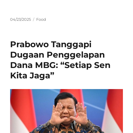
Posted
Categories
04/23/2025
Food
on
Prabowo Tanggapi
Dugaan Penggelapan
Dana MBG: “Setiap Sen
Kita Jaga”