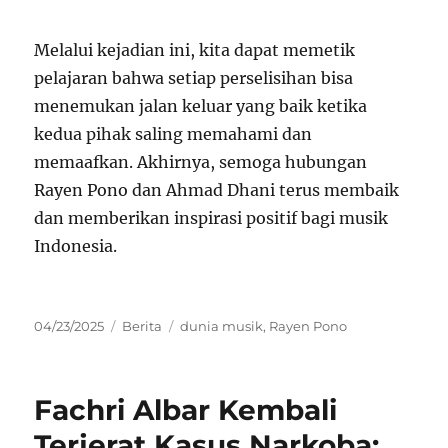
Melalui kejadian ini, kita dapat memetik
pelajaran bahwa setiap perselisihan bisa
menemukan jalan keluar yang baik ketika
kedua pihak saling memahami dan
memaafkan. Akhirnya, semoga hubungan
Rayen Pono dan Ahmad Dhani terus membaik
dan memberikan inspirasi positif bagi musik
Indonesia.
Posted
Categories
Tags
04/23/2025
Berita
dunia musik
,
Rayen Pono
on
Fachri Albar Kembali
Terjerat Kasus Narkoba: