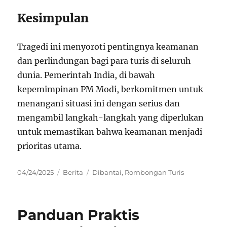
Kesimpulan
Tragedi ini menyoroti pentingnya keamanan
dan perlindungan bagi para turis di seluruh
dunia. Pemerintah India, di bawah
kepemimpinan PM Modi, berkomitmen untuk
menangani situasi ini dengan serius dan
mengambil langkah-langkah yang diperlukan
untuk memastikan bahwa keamanan menjadi
prioritas utama.
Posted
Categories
Tags
04/24/2025
Berita
Dibantai
,
Rombongan Turis
on
Panduan Praktis