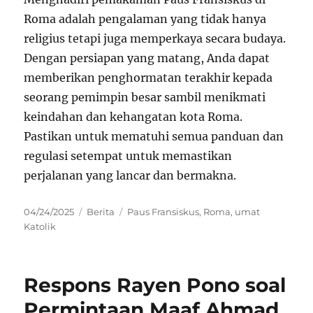
Roma adalah pengalaman yang tidak hanya
religius tetapi juga memperkaya secara budaya.
Dengan persiapan yang matang, Anda dapat
memberikan penghormatan terakhir kepada
seorang pemimpin besar sambil menikmati
keindahan dan kehangatan kota Roma.
Pastikan untuk mematuhi semua panduan dan
regulasi setempat untuk memastikan
perjalanan yang lancar dan bermakna.
Posted
Categories
Tags
04/24/2025
Berita
Paus Fransiskus
,
Roma
,
umat
on
Katolik
Respons Rayen Pono soal
Permintaan Maaf Ahmad