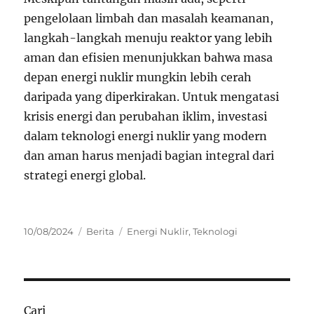
pengelolaan limbah dan masalah keamanan,
langkah-langkah menuju reaktor yang lebih
aman dan efisien menunjukkan bahwa masa
depan energi nuklir mungkin lebih cerah
daripada yang diperkirakan. Untuk mengatasi
krisis energi dan perubahan iklim, investasi
dalam teknologi energi nuklir yang modern
dan aman harus menjadi bagian integral dari
strategi energi global.
Posted
Categories
Tags
10/08/2024
Berita
Energi Nuklir
,
Teknologi
on
Cari