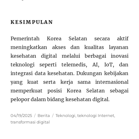
KESIMPULAN
Pemerintah Korea Selatan secara aktif
meningkatkan akses dan kualitas layanan
kesehatan digital melalui berbagai inovasi
teknologi seperti telemedis, AI, IoT, dan
integrasi data kesehatan. Dukungan kebijakan
yang kuat serta kerja sama internasional
memperkuat posisi Korea Selatan sebagai
pelopor dalam bidang kesehatan digital.
Posted
Categories
Tags
04/19/2025
Berita
Teknologi
,
teknologi Internet
,
on
transformasi digital