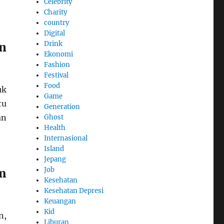
Celebrity
Charity
country
Digital
Drink
n
Ekonomi
Fashion
Festival
Food
uk
Game
tu
Generation
an
Ghost
Health
Internasional
Island
Jepang
Job
m
Kesehatan
Kesehatan Depresi
Keuangan
Kid
n,
Liburan