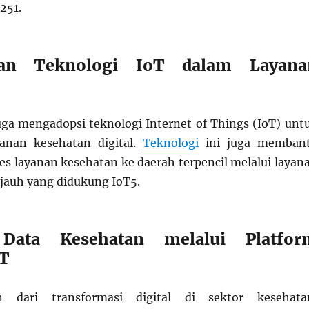
025
1
.
tan Teknologi IoT dalam Layana
uga mengadopsi teknologi Internet of Things (IoT) unt
anan kesehatan digital.
Teknologi
ini juga memban
s layanan kesehatan ke daerah terpencil melalui layan
 jauh yang didukung IoT
5
.
 Data Kesehatan melalui Platfor
T
n dari transformasi digital di sektor kesehata