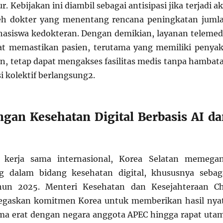
ur. Kebijakan ini diambil sebagai antisipasi jika terjadi ak
eh dokter yang menentang rencana peningkatan juml
asiswa kedokteran. Dengan demikian, layanan telemed
at memastikan pasien, terutama yang memiliki penyak
an, tetap dapat mengakses fasilitas medis tanpa hambat
i kolektif berlangsung
2
.
an Kesehatan Digital Berbasis AI da
 kerja sama internasional, Korea Selatan memega
g dalam bidang kesehatan digital, khususnya sebag
hun 2025. Menteri Kesehatan dan Kesejahteraan C
gaskan komitmen Korea untuk memberikan hasil nya
ama erat dengan negara anggota APEC hingga rapat uta