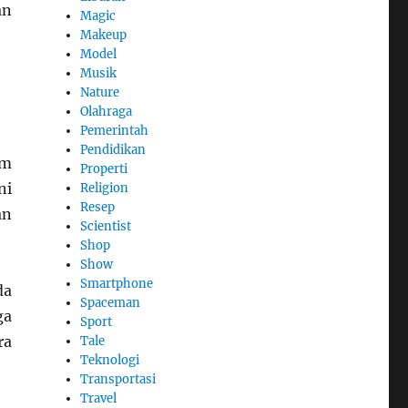
an
Magic
Makeup
Model
Musik
Nature
Olahraga
Pemerintah
Pendidikan
am
Properti
ni
Religion
Resep
an
Scientist
Shop
Show
Smartphone
da
Spaceman
ga
Sport
ra
Tale
Teknologi
Transportasi
Travel