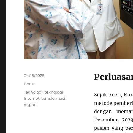
Perluasa
Posted
04/19/2025
on
Categories
Berita
Tags
Teknologi
,
teknologi
Sejak 2020, Kor
Internet
,
transformasi
metode pemberi
digital
dengan memanf
Desember 2023
pasien yang per