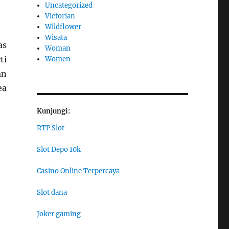
Uncategorized
Victorian
Wildflower
Wisata
as
Woman
ti
Women
an
ea
Kunjungi:
RTP Slot
Slot Depo 10k
Casino Online Terpercaya
Slot dana
Joker gaming