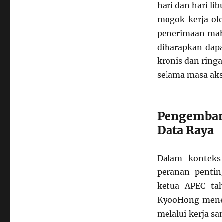
hari dan hari lib
mogok kerja ol
penerimaan mah
diharapkan dap
kronis dan ring
selama masa aks
Pengembang
Data Raya
Dalam konteks
peranan pentin
ketua APEC ta
KyooHong mene
melalui kerja s