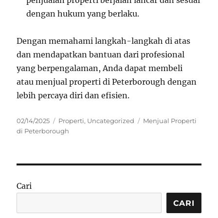
penjualan properti berjalan lancar dan sesuai
dengan hukum yang berlaku.
Dengan memahami langkah-langkah di atas
dan mendapatkan bantuan dari profesional
yang berpengalaman, Anda dapat membeli
atau menjual properti di Peterborough dengan
lebih percaya diri dan efisien.
Posted
Categories
Tags
02/14/2025
Properti
,
Uncategorized
Menjual Properti
on
di Peterborough
Cari
CARI