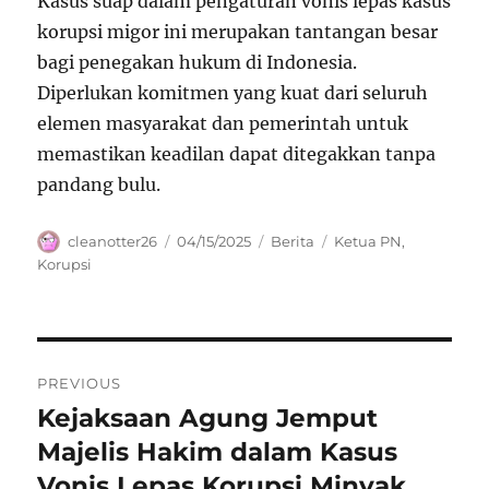
Kasus suap dalam pengaturan vonis lepas kasus
korupsi migor ini merupakan tantangan besar
bagi penegakan hukum di Indonesia.
Diperlukan komitmen yang kuat dari seluruh
elemen masyarakat dan pemerintah untuk
memastikan keadilan dapat ditegakkan tanpa
pandang bulu.
Author
Posted
Categories
Tags
cleanotter26
04/15/2025
Berita
Ketua PN
,
on
Korupsi
Navigasi
PREVIOUS
pos
Kejaksaan Agung Jemput
Previous
post:
Majelis Hakim dalam Kasus
Vonis Lepas Korupsi Minyak