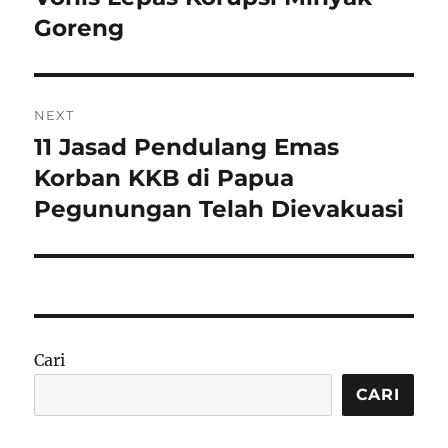
Goreng
NEXT
11 Jasad Pendulang Emas
Next
post:
Korban KKB di Papua
Pegunungan Telah Dievakuasi
Cari
CARI