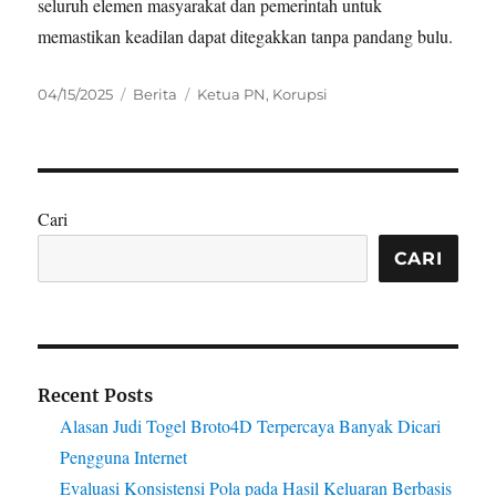
seluruh elemen masyarakat dan pemerintah untuk
memastikan keadilan dapat ditegakkan tanpa pandang bulu.
Posted
Categories
Tags
04/15/2025
Berita
Ketua PN
,
Korupsi
on
Cari
CARI
Recent Posts
Alasan Judi Togel Broto4D Terpercaya Banyak Dicari
Pengguna Internet
Evaluasi Konsistensi Pola pada Hasil Keluaran Berbasis