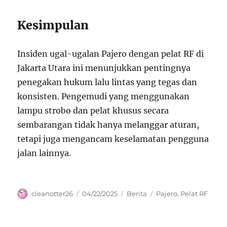
Kesimpulan
Insiden ugal-ugalan Pajero dengan pelat RF di
Jakarta Utara ini menunjukkan pentingnya
penegakan hukum lalu lintas yang tegas dan
konsisten. Pengemudi yang menggunakan
lampu strobo dan pelat khusus secara
sembarangan tidak hanya melanggar aturan,
tetapi juga mengancam keselamatan pengguna
jalan lainnya.
Author
Posted
Categories
Tags
cleanotter26
04/22/2025
Berita
Pajero
,
Pelat RF
on