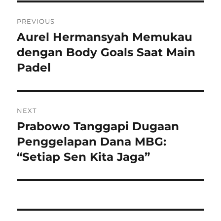
Navigasi
PREVIOUS
pos
Aurel Hermansyah Memukau
Previous
post:
dengan Body Goals Saat Main
Padel
NEXT
Prabowo Tanggapi Dugaan
Next
post:
Penggelapan Dana MBG:
“Setiap Sen Kita Jaga”