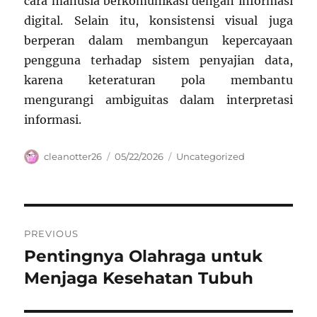
cara manusia berkomunikasi dengan informasi
digital. Selain itu, konsistensi visual juga
berperan dalam membangun kepercayaan
pengguna terhadap sistem penyajian data,
karena keteraturan pola membantu
mengurangi ambiguitas dalam interpretasi
informasi.
Author
Posted
Categories
cleanotter26
05/22/2026
Uncategorized
on
Navigasi
PREVIOUS
pos
Pentingnya Olahraga untuk
Previous
post:
Menjaga Kesehatan Tubuh