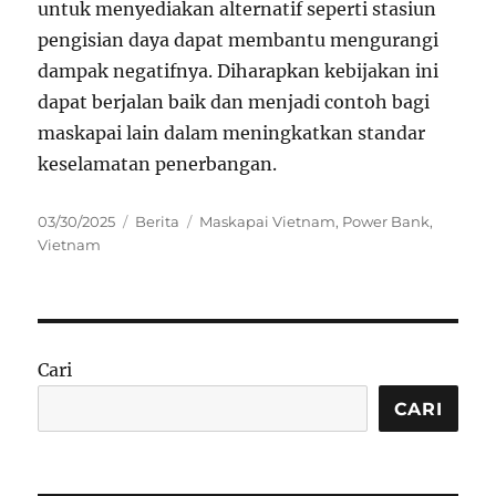
untuk menyediakan alternatif seperti stasiun
pengisian daya dapat membantu mengurangi
dampak negatifnya. Diharapkan kebijakan ini
dapat berjalan baik dan menjadi contoh bagi
maskapai lain dalam meningkatkan standar
keselamatan penerbangan.
Posted
Categories
Tags
03/30/2025
Berita
Maskapai Vietnam
,
Power Bank
,
on
Vietnam
Cari
CARI