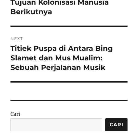
post:
Tujuan Kolonisasi Manusia
Berikutnya
NEXT
Titiek Puspa di Antara Bing
Next
post:
Slamet dan Mus Mualim:
Sebuah Perjalanan Musik
Cari
CARI