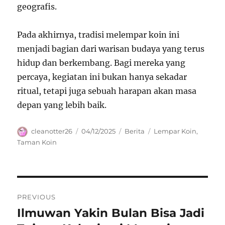
geografis.
Pada akhirnya, tradisi melempar koin ini
menjadi bagian dari warisan budaya yang terus
hidup dan berkembang. Bagi mereka yang
percaya, kegiatan ini bukan hanya sekadar
ritual, tetapi juga sebuah harapan akan masa
depan yang lebih baik.
Author
Posted
Categories
Tags
cleanotter26
04/12/2025
Berita
Lempar Koin
,
on
Taman Koin
Navigasi
PREVIOUS
pos
Ilmuwan Yakin Bulan Bisa Jadi
Previous