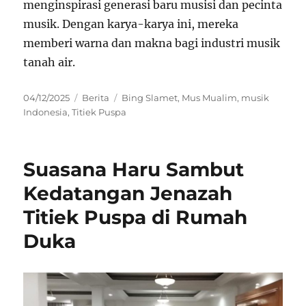
menginspirasi generasi baru musisi dan pecinta
musik. Dengan karya-karya ini, mereka
memberi warna dan makna bagi industri musik
tanah air.
Posted
Categories
Tags
04/12/2025
Berita
Bing Slamet
,
Mus Mualim
,
musik
on
Indonesia
,
Titiek Puspa
Suasana Haru Sambut
Kedatangan Jenazah
Titiek Puspa di Rumah
Duka