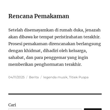
Rencana Pemakaman
Setelah disemayamkan di rumah duka, jenazah
akan dibawa ke tempat peristirahatan terakhir.
Prosesi pemakaman direncanakan berlangsung
dengan khidmat, dihadiri oleh keluarga,
sahabat, dan para penggemar yang ingin
memberikan penghormatan terakhir.
Posted
Categories
Tags
04/11/2025
Berita
legenda musik
,
Titiek Puspa
on
Cari