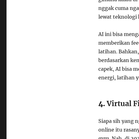
nggak cuma ngas
lewat teknologi
AI ini bisa meng
memberikan feed
latihan. Bahkan,
berdasarkan kem
capek, AI bisa 
energi, latihan 
4.
Virtual 
Siapa sih yang n
online itu rasa
gym. Nah, di 20