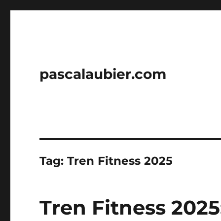
pascalaubier.com
Tag:
Tren Fitness 2025
Tren Fitness 2025