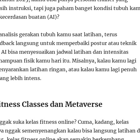
ih instruksi, tapi juga paham banget kondisi tubuh ka
 kecerdasan buatan (AI)?
analisis gerakan tubuh kamu saat latihan, terus
back langsung untuk memperbaiki postur atau teknik
 AI bisa menyesuaikan jadwal latihan dan intensitas
ampuan fisik kamu hari itu. Misalnya, kalau kamu lagi
menyarankan latihan ringan, atau kalau kamu lagi penuh
yang lebih intens.
Fitness Classes dan Metaverse
ggak suka kelas fitness online? Cuma, kadang, kelas
nya nggak semenyenangkan kalau bisa langsung latihan d
25, kelas fitness online akan semakin berkembang