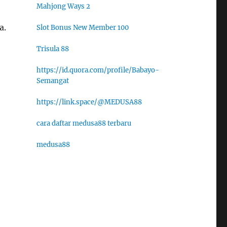
Mahjong Ways 2
a.
Slot Bonus New Member 100
Trisula 88
https://id.quora.com/profile/Babayo-
Semangat
https://link.space/@MEDUSA88
cara daftar medusa88 terbaru
medusa88