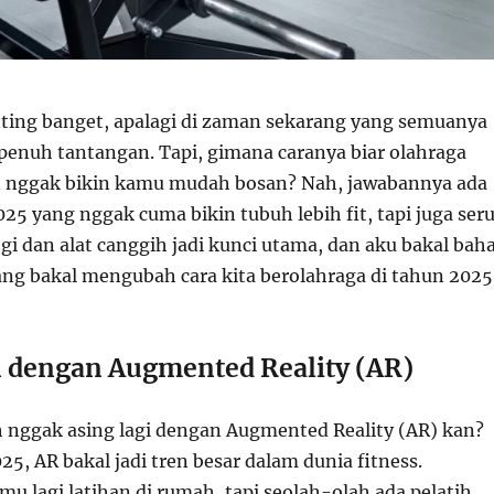
nting banget, apalagi di zaman sekarang yang semuanya
 penuh tantangan. Tapi, gimana caranya biar olahraga
an nggak bikin kamu mudah bosan? Nah, jawabannya ada
25 yang nggak cuma bikin tubuh lebih fit, tapi juga ser
i dan alat canggih jadi kunci utama, dan aku bakal bah
ang bakal mengubah cara kita berolahraga di tahun 2025
n dengan Augmented Reality (AR)
 nggak asing lagi dengan Augmented Reality (AR) kan?
25, AR bakal jadi tren besar dalam dunia fitness.
mu lagi latihan di rumah, tapi seolah-olah ada pelatih