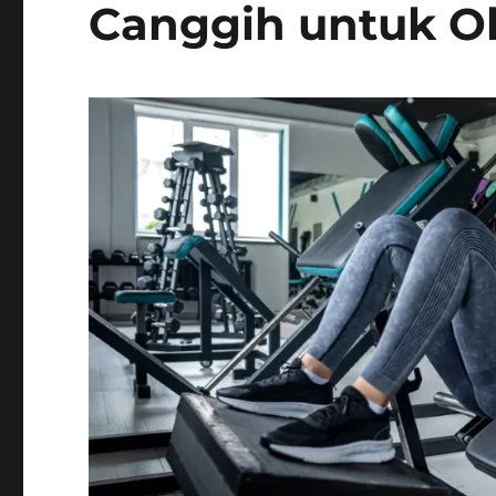
Canggih untuk Ol