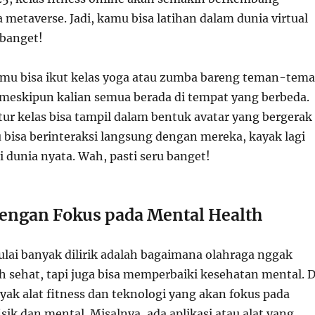
metaverse. Jadi, kamu bisa latihan dalam dunia virtual
 banget!
amu bisa ikut kelas yoga atau zumba bareng teman-tem
, meskipun kalian semua berada di tempat yang berbeda.
tur kelas bisa tampil dalam bentuk avatar yang bergerak
 bisa berinteraksi langsung dengan mereka, kayak lagi
i dunia nyata. Wah, pasti seru banget!
dengan Fokus pada Mental Health
ulai banyak dilirik adalah bagaimana olahraga nggak
h sehat, tapi juga bisa memperbaiki kesehatan mental. D
yak alat fitness dan teknologi yang akan fokus pada
ik dan mental. Misalnya, ada aplikasi atau alat yang