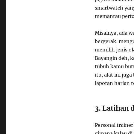
smartwatch yang 
memantau perfor
Misalnya, ada w
bergerak, meng
memilih jenis ol
Bayangin deh, ka
tubuh kamu butuh
itu, alat ini ju
laporan harian 
3.
Latihan 
Personal trainer
gimana kalau di