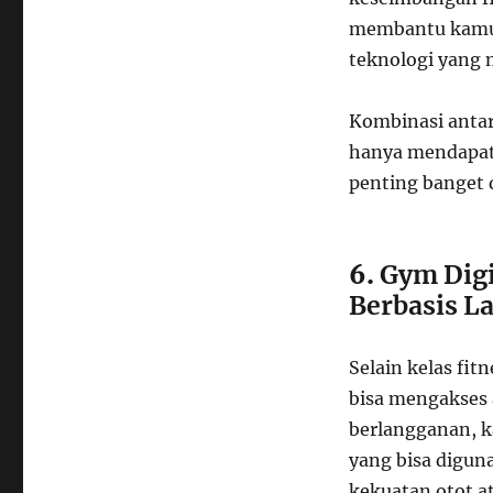
membantu kamu 
teknologi yang
Kombinasi anta
hanya mendapatka
penting banget 
6.
Gym Digi
Berbasis L
Selain kelas fitn
bisa mengakses a
berlangganan, k
yang bisa digun
kekuatan otot a