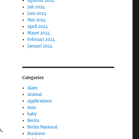
Agustus 2024
Juli 2024
Juni 2024
Mei 2024
April 2024
Maret 2024
Februari 2024
Januari 2024
Categories
Alam
Animal
Applications
Asia
baby
Berita
Berita Nasional
s,
Business