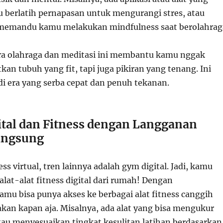
berlatih pernapasan untuk mengurangi stres, atau
 memandu kamu melakukan mindfulness saat berolahrag
ra olahraga dan meditasi ini membantu kamu nggak
n tubuh yang fit, tapi juga pikiran yang tenang. Ini
di era yang serba cepat dan penuh tekanan.
tal dan Fitness dengan Langganan
angsung
ess virtual, tren lainnya adalah gym digital. Jadi, kamu
lat-alat fitness digital dari rumah! Dengan
amu bisa punya akses ke berbagai alat fitness canggih
akan kapan aja. Misalnya, ada alat yang bisa mengukur
tau menyesuaikan tingkat kesulitan latihan berdasarkan