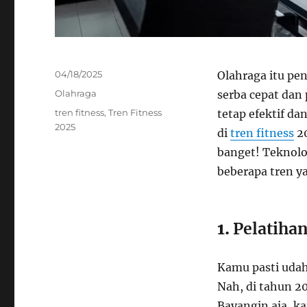
Posted
04/18/2025
Olahraga itu pe
on
Categories
Olahraga
serba cepat dan
Tags
tren fitness
,
Tren Fitness
tetap efektif d
2025
di
tren fitness
20
banget! Teknolog
beberapa tren y
1.
Pelatiha
Kamu pasti udah
Nah, di tahun 20
Bayangin aja, ka