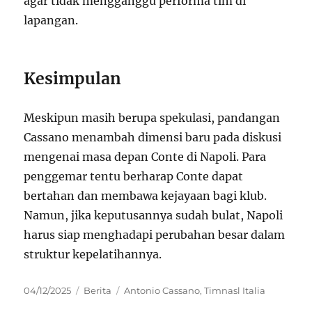
agar tidak mengganggu performa tim di
lapangan.
Kesimpulan
Meskipun masih berupa spekulasi, pandangan
Cassano menambah dimensi baru pada diskusi
mengenai masa depan Conte di Napoli. Para
penggemar tentu berharap Conte dapat
bertahan dan membawa kejayaan bagi klub.
Namun, jika keputusannya sudah bulat, Napoli
harus siap menghadapi perubahan besar dalam
struktur kepelatihannya.
Posted
Categories
Tags
04/12/2025
Berita
Antonio Cassano
,
Timnasl Italia
on