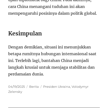
cara China menangani tuduhan ini akan
mempengaruhi posisinya dalam politik global.
Kesimpulan
Dengan demikian, situasi ini menunjukkan
betapa rumitnya hubungan internasional saat
ini. Terlebih lagi, bantahan China menjadi
langkah krusial untuk menjaga stabilitas dan
perdamaian dunia.
Posted
Categories
Tags
04/19/2025
Berita
Presiden Ukraina
,
Volodymyr
on
Zelensky