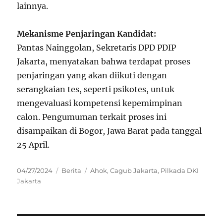
lainnya.
Mekanisme Penjaringan Kandidat:
Pantas Nainggolan, Sekretaris DPD PDIP
Jakarta, menyatakan bahwa terdapat proses
penjaringan yang akan diikuti dengan
serangkaian tes, seperti psikotes, untuk
mengevaluasi kompetensi kepemimpinan
calon. Pengumuman terkait proses ini
disampaikan di Bogor, Jawa Barat pada tanggal
25 April.
Posted
Categories
Tags
04/27/2024
Berita
Ahok
,
Cagub Jakarta
,
Pilkada DKI
on
Jakarta