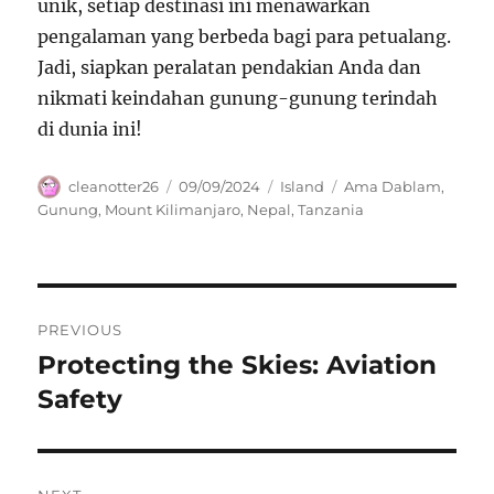
unik, setiap destinasi ini menawarkan
pengalaman yang berbeda bagi para petualang.
Jadi, siapkan peralatan pendakian Anda dan
nikmati keindahan gunung-gunung terindah
di dunia ini!
Author
Posted
Categories
Tags
cleanotter26
09/09/2024
Island
Ama Dablam
,
on
Gunung
,
Mount Kilimanjaro
,
Nepal
,
Tanzania
Navigasi
PREVIOUS
pos
Protecting the Skies: Aviation
Previous
post:
Safety