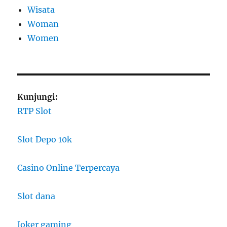
Wisata
Woman
Women
Kunjungi:
RTP Slot
Slot Depo 10k
Casino Online Terpercaya
Slot dana
Joker gaming