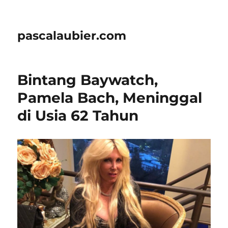
pascalaubier.com
Bintang Baywatch,
Pamela Bach, Meninggal
di Usia 62 Tahun