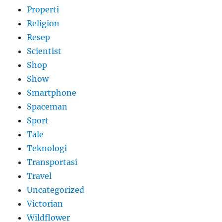
Properti
Religion
Resep
Scientist
Shop
Show
Smartphone
Spaceman
Sport
Tale
Teknologi
Transportasi
Travel
Uncategorized
Victorian
Wildflower