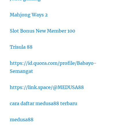
Mahjong Ways 2
Slot Bonus New Member 100
Trisula 88
https://id.quora.com/profile/Babayo-
Semangat
https://link.space/@MEDUSA88
cara daftar medusa88 terbaru
medusa88