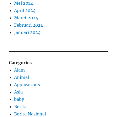
Mei 2024
April 2024
Maret 2024
Februari 2024
Januari 2024
Categories
Alam
Animal
Applications
Asia
baby
Berita
Berita Nasional