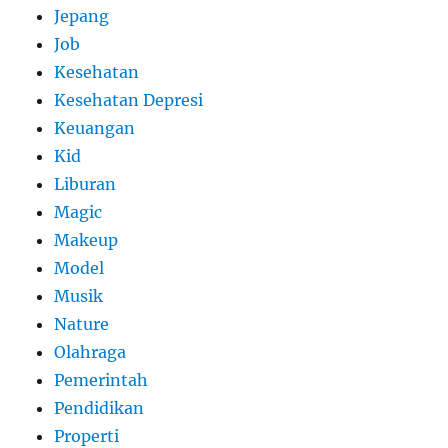
Jepang
Job
Kesehatan
Kesehatan Depresi
Keuangan
Kid
Liburan
Magic
Makeup
Model
Musik
Nature
Olahraga
Pemerintah
Pendidikan
Properti