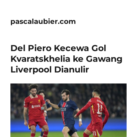
pascalaubier.com
Del Piero Kecewa Gol
Kvaratskhelia ke Gawang
Liverpool Dianulir