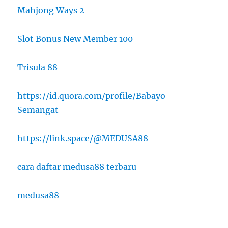
Mahjong Ways 2
Slot Bonus New Member 100
Trisula 88
https://id.quora.com/profile/Babayo-
Semangat
https://link.space/@MEDUSA88
cara daftar medusa88 terbaru
medusa88