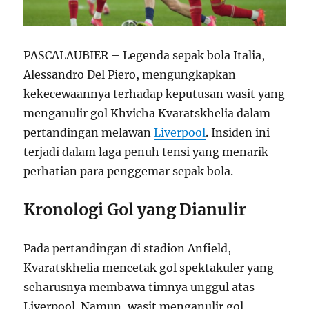
PASCALAUBIER – Legenda sepak bola Italia,
Alessandro Del Piero, mengungkapkan
kekecewaannya terhadap keputusan wasit yang
menganulir gol Khvicha Kvaratskhelia dalam
pertandingan melawan
Liverpool
. Insiden ini
terjadi dalam laga penuh tensi yang menarik
perhatian para penggemar sepak bola.
Kronologi Gol yang Dianulir
Pada pertandingan di stadion Anfield,
Kvaratskhelia mencetak gol spektakuler yang
seharusnya membawa timnya unggul atas
Liverpool. Namun, wasit menganulir gol