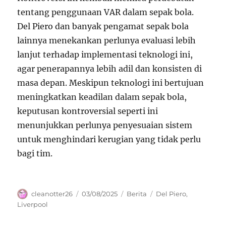
tentang penggunaan VAR dalam sepak bola.
Del Piero dan banyak pengamat sepak bola
lainnya menekankan perlunya evaluasi lebih
lanjut terhadap implementasi teknologi ini,
agar penerapannya lebih adil dan konsisten di
masa depan. Meskipun teknologi ini bertujuan
meningkatkan keadilan dalam sepak bola,
keputusan kontroversial seperti ini
menunjukkan perlunya penyesuaian sistem
untuk menghindari kerugian yang tidak perlu
bagi tim.
Author
Posted
Categories
Tags
cleanotter26
03/08/2025
Berita
Del Piero
,
on
Liverpool