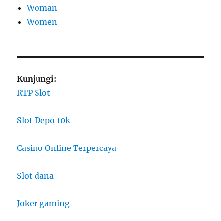
Woman
Women
Kunjungi:
RTP Slot
Slot Depo 10k
Casino Online Terpercaya
Slot dana
Joker gaming