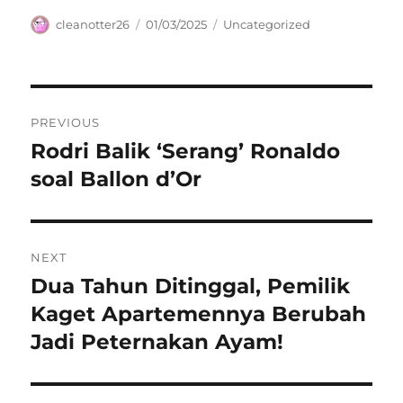
Author
Posted
Categories
cleanotter26
01/03/2025
Uncategorized
on
Navigasi
PREVIOUS
pos
Rodri Balik ‘Serang’ Ronaldo
Previous
post:
soal Ballon d’Or
NEXT
Dua Tahun Ditinggal, Pemilik
Next
post:
Kaget Apartemennya Berubah
Jadi Peternakan Ayam!