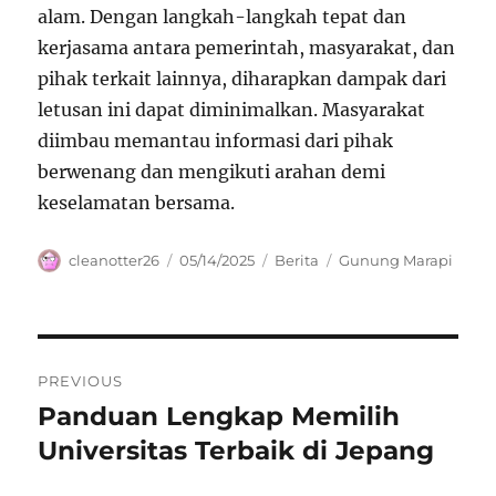
alam. Dengan langkah-langkah tepat dan
kerjasama antara pemerintah, masyarakat, dan
pihak terkait lainnya, diharapkan dampak dari
letusan ini dapat diminimalkan. Masyarakat
diimbau memantau informasi dari pihak
berwenang dan mengikuti arahan demi
keselamatan bersama.
Author
Posted
Categories
Tags
cleanotter26
05/14/2025
Berita
Gunung Marapi
on
Navigasi
PREVIOUS
pos
Panduan Lengkap Memilih
Previous
post:
Universitas Terbaik di Jepang