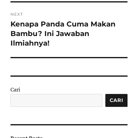
NEXT
Kenapa Panda Cuma Makan
Next
post:
Bambu? Ini Jawaban
Ilmiahnya!
Cari
CARI