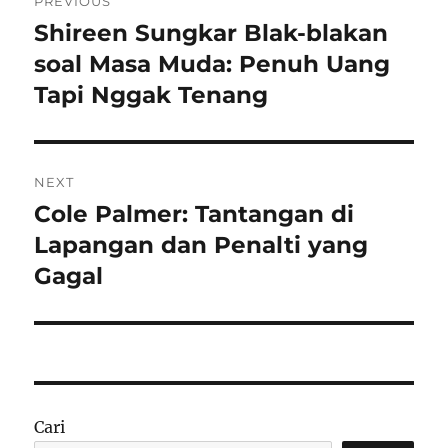
PREVIOUS
pos
Shireen Sungkar Blak-blakan
Previous
post:
soal Masa Muda: Penuh Uang
Tapi Nggak Tenang
NEXT
Cole Palmer: Tantangan di
Next
post:
Lapangan dan Penalti yang
Gagal
Cari