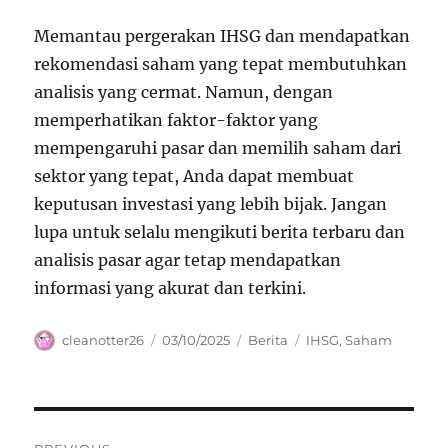
Memantau pergerakan IHSG dan mendapatkan
rekomendasi saham yang tepat membutuhkan
analisis yang cermat. Namun, dengan
memperhatikan faktor-faktor yang
mempengaruhi pasar dan memilih saham dari
sektor yang tepat, Anda dapat membuat
keputusan investasi yang lebih bijak. Jangan
lupa untuk selalu mengikuti berita terbaru dan
analisis pasar agar tetap mendapatkan
informasi yang akurat dan terkini.
Author
Posted
Categories
Tags
cleanotter26
03/10/2025
Berita
IHSG
,
Saham
on
Navigasi