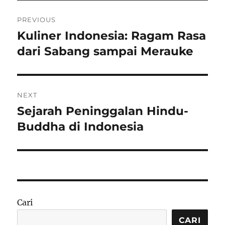
Navigasi
PREVIOUS
pos
Kuliner Indonesia: Ragam Rasa
Previous
post:
dari Sabang sampai Merauke
NEXT
Sejarah Peninggalan Hindu-
Next
post:
Buddha di Indonesia
Cari
CARI