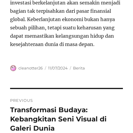
investasi berkelanjutan akan semakin menjadi
bagian tak terpisahkan dari pasar finansial
global. Keberlanjutan ekonomi bukan hanya
sebuah pilihan, tetapi suatu keharusan yang
dapat memastikan kelangsungan hidup dan
kesejahteraan dunia di masa depan.
Author
Posted
Categories
cleanotter26
11/07/2024
Berita
on
Navigasi
PREVIOUS
pos
Transformasi Budaya:
Previous
post:
Kebangkitan Seni Visual di
Galeri Dunia