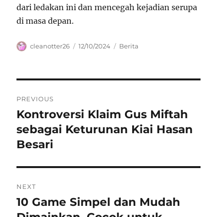
dari ledakan ini dan mencegah kejadian serupa
di masa depan.
Author
Posted
Categories
cleanotter26
12/10/2024
Berita
on
Navigasi
PREVIOUS
pos
Kontroversi Klaim Gus Miftah
Previous
post:
sebagai Keturunan Kiai Hasan
Besari
NEXT
10 Game Simpel dan Mudah
Next
post:
Dimainkan, Cocok untuk