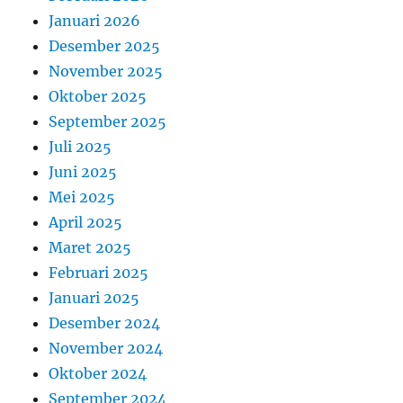
Januari 2026
Desember 2025
November 2025
Oktober 2025
September 2025
Juli 2025
Juni 2025
Mei 2025
April 2025
Maret 2025
Februari 2025
Januari 2025
Desember 2024
November 2024
Oktober 2024
September 2024