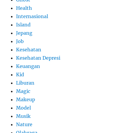
Health
Internasional
Island
Jepang
Job
Kesehatan
Kesehatan Depresi
Keuangan
Kid
Liburan
Magic
Makeup
Model
Musik
Nature
Olahraga