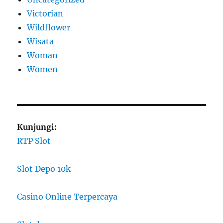
Victorian
Wildflower
Wisata
Woman
Women
Kunjungi:
RTP Slot
Slot Depo 10k
Casino Online Terpercaya