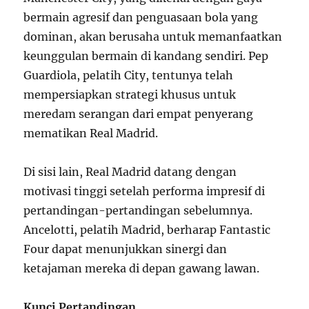
bermain agresif dan penguasaan bola yang
dominan, akan berusaha untuk memanfaatkan
keunggulan bermain di kandang sendiri. Pep
Guardiola, pelatih City, tentunya telah
mempersiapkan strategi khusus untuk
meredam serangan dari empat penyerang
mematikan Real Madrid.
Di sisi lain, Real Madrid datang dengan
motivasi tinggi setelah performa impresif di
pertandingan-pertandingan sebelumnya.
Ancelotti, pelatih Madrid, berharap Fantastic
Four dapat menunjukkan sinergi dan
ketajaman mereka di depan gawang lawan.
Kunci Pertandingan