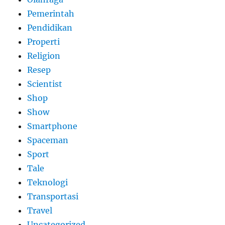
Pemerintah
Pendidikan
Properti
Religion
Resep
Scientist
Shop
Show
Smartphone
Spaceman
Sport
Tale
Teknologi
Transportasi
Travel
Uncategorized