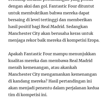
dengan aksi dan gol. Fantastic Four dituntut
untuk membuktikan bahwa mereka dapat
bersaing di level tertinggi dan memberikan
hasil positif bagi Real Madrid. Sedangkan
Manchester City akan berusaha keras untuk
menjaga rekor baik mereka di kompetisi Eropa.
Apakah Fantastic Four mampu menunjukkan
kualitas mereka dan membawa Real Madrid
meraih kemenangan, atau akankah
Manchester City mengamankan kemenangan
di kandang mereka? Hasil pertandingan ini
akan menjadi penentu dalam perjalanan kedua
tim di kompetisi ini.