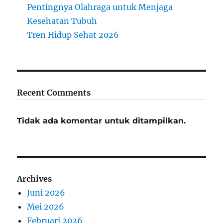
Pentingnya Olahraga untuk Menjaga
Kesehatan Tubuh
Tren Hidup Sehat 2026
Recent Comments
Tidak ada komentar untuk ditampilkan.
Archives
Juni 2026
Mei 2026
Februari 2026