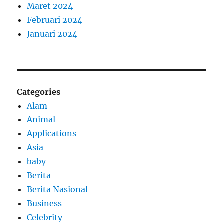
Maret 2024
Februari 2024
Januari 2024
Categories
Alam
Animal
Applications
Asia
baby
Berita
Berita Nasional
Business
Celebrity