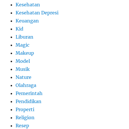
Kesehatan
Kesehatan Depresi
Keuangan
Kid
Liburan
Magic
Makeup
Model
Musik
Nature
Olahraga
Pemerintah
Pendidikan
Properti
Religion
Resep