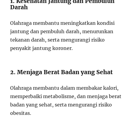
1. Kesehatan Jantung dan Pembuluh
Darah
Olahraga membantu meningkatkan kondisi
jantung dan pembuluh darah, menurunkan
tekanan darah, serta mengurangi risiko
penyakit jantung koroner.
2. Menjaga Berat Badan yang Sehat
Olahraga membantu dalam membakar kalori,
memperbaiki metabolisme, dan menjaga berat
badan yang sehat, serta mengurangi risiko
obesitas.