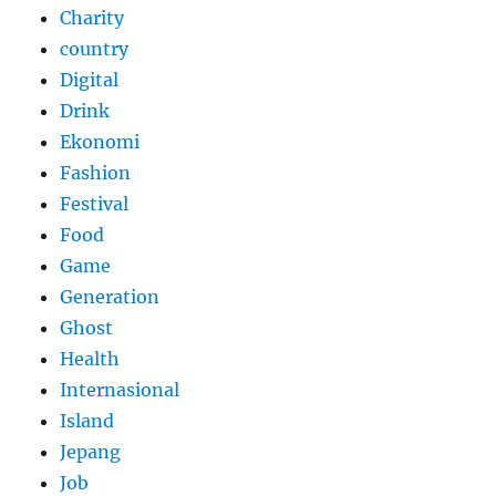
Charity
country
Digital
Drink
Ekonomi
Fashion
Festival
Food
Game
Generation
Ghost
Health
Internasional
Island
Jepang
Job