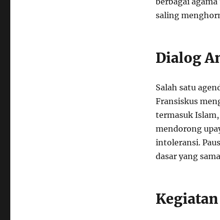
berbagai agama
saling menghor
Dialog A
Salah satu agen
Fransiskus men
termasuk Islam,
mendorong upay
intoleransi. Pa
dasar yang sama,
Kegiatan