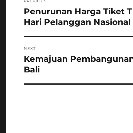
PREVIOUS
pos
Penurunan Harga Tiket T
Previous
post:
Hari Pelanggan Nasional
NEXT
Kemajuan Pembangunan R
Next
post:
Bali