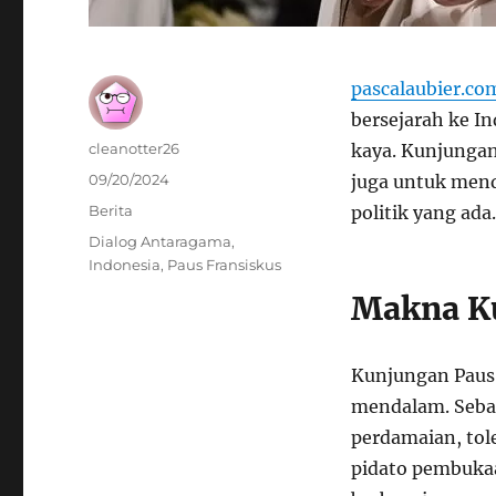
pascalaubier.co
bersejarah ke I
Author
cleanotter26
kaya. Kunjungan 
Posted
09/20/2024
juga untuk mend
on
Categories
Berita
politik yang ada.
Tags
Dialog Antaragama
,
Indonesia
,
Paus Fransiskus
Makna K
Kunjungan Paus 
mendalam. Seba
perdamaian, tol
pidato pembuka