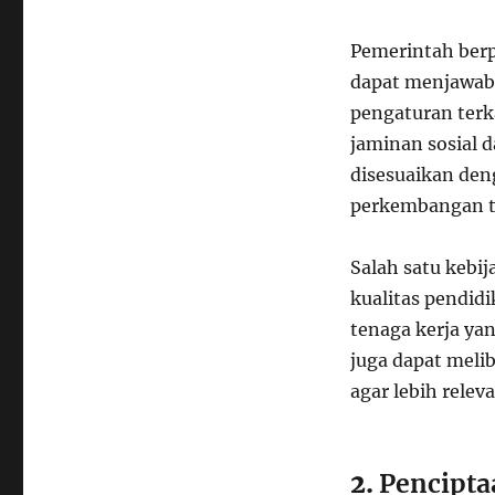
Pemerintah berp
dapat menjawab t
pengaturan terka
jaminan sosial d
disesuaikan den
perkembangan t
Salah satu kebi
kualitas pendid
tenaga kerja ya
juga dapat meli
agar lebih relev
2.
Pencipta