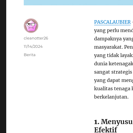
PASCALAUBIER
yang perlu mend
Author
cleanotter26
dampaknya yang
Posted
11/14/2024
masyarakat. Pen
on
Categories
Berita
yang tidak laya
dunia ketenagak
sangat strategi
yang dapat men
kualitas tenaga 
berkelanjutan.
1.
Menyusun
Efektif