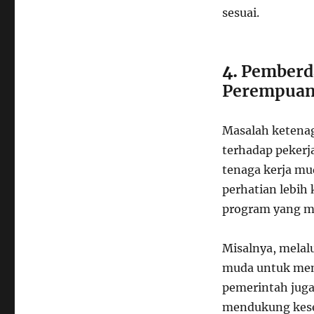
sesuai.
4.
Pemberd
Perempua
Masalah ketenag
terhadap pekerj
tenaga kerja m
perhatian lebih
program yang me
Misalnya, melal
muda untuk memp
pemerintah jug
mendukung kese