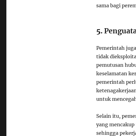
sama bagi perem
5.
Penguata
Pemerintah juga
tidak dieksploit
pemutusan hubun
keselamatan kerj
pemerintah per
ketenagakerjaa
untuk mencegah
Selain itu, pem
yang mencakup 
sehingga pekerj