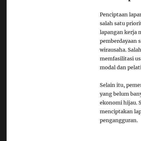
Penciptaan lapa
salah satu prio
lapangan kerja 
pemberdayaan se
wirausaha. Sala
memfasilitasi u
modal dan pelat
Selain itu, peme
yang belum banya
ekonomi hijau. 
menciptakan la
pengangguran.