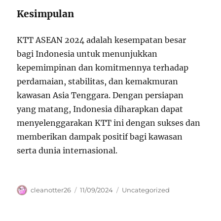
Kesimpulan
KTT ASEAN 2024 adalah kesempatan besar
bagi Indonesia untuk menunjukkan
kepemimpinan dan komitmennya terhadap
perdamaian, stabilitas, dan kemakmuran
kawasan Asia Tenggara. Dengan persiapan
yang matang, Indonesia diharapkan dapat
menyelenggarakan KTT ini dengan sukses dan
memberikan dampak positif bagi kawasan
serta dunia internasional.
Author
Posted
Categories
cleanotter26
11/09/2024
Uncategorized
on