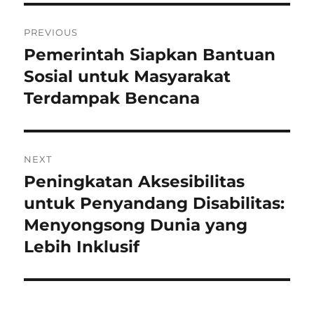
Navigasi
PREVIOUS
pos
Pemerintah Siapkan Bantuan
Previous
post:
Sosial untuk Masyarakat
Terdampak Bencana
NEXT
Peningkatan Aksesibilitas
Next
post:
untuk Penyandang Disabilitas:
Menyongsong Dunia yang
Lebih Inklusif