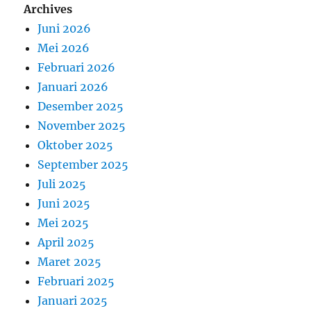
Archives
Juni 2026
Mei 2026
Februari 2026
Januari 2026
Desember 2025
November 2025
Oktober 2025
September 2025
Juli 2025
Juni 2025
Mei 2025
April 2025
Maret 2025
Februari 2025
Januari 2025