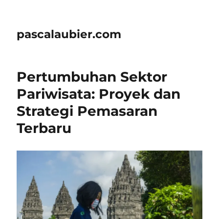
pascalaubier.com
Pertumbuhan Sektor
Pariwisata: Proyek dan
Strategi Pemasaran
Terbaru