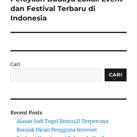
post:
dan Festival Terbaru di
Indonesia
Cari
CARI
Recent Posts
Alasan Judi Togel Broto4D Terpercaya
Banyak Dicari Pengguna Internet