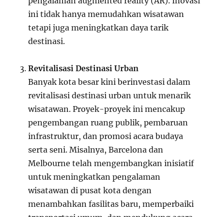
pengalaman augmented reality (AR). Inovasi
ini tidak hanya memudahkan wisatawan
tetapi juga meningkatkan daya tarik
destinasi.
Revitalisasi Destinasi Urban
Banyak kota besar kini berinvestasi dalam
revitalisasi destinasi urban untuk menarik
wisatawan. Proyek-proyek ini mencakup
pengembangan ruang publik, pembaruan
infrastruktur, dan promosi acara budaya
serta seni. Misalnya, Barcelona dan
Melbourne telah mengembangkan inisiatif
untuk meningkatkan pengalaman
wisatawan di pusat kota dengan
menambahkan fasilitas baru, memperbaiki