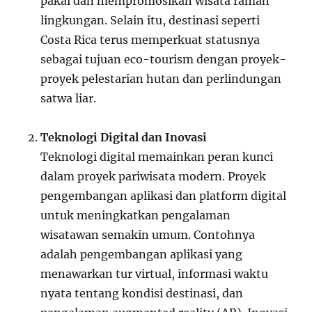
pakai dan mempromosikan wisata ramah
lingkungan. Selain itu, destinasi seperti
Costa Rica terus memperkuat statusnya
sebagai tujuan eco-tourism dengan proyek-
proyek pelestarian hutan dan perlindungan
satwa liar.
Teknologi Digital dan Inovasi
Teknologi digital memainkan peran kunci
dalam proyek pariwisata modern. Proyek
pengembangan aplikasi dan platform digital
untuk meningkatkan pengalaman
wisatawan semakin umum. Contohnya
adalah pengembangan aplikasi yang
menawarkan tur virtual, informasi waktu
nyata tentang kondisi destinasi, dan