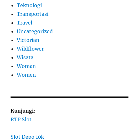
Teknologi
Transportasi
Travel
Uncategorized
Victorian
Wildflower
Wisata
Woman
Women
Kunjungi:
RTP Slot
Slot Depo 10k