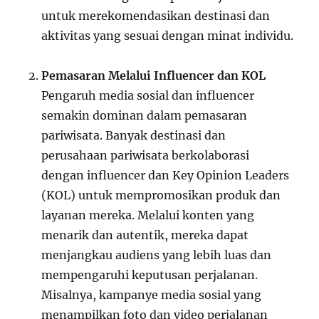
untuk merekomendasikan destinasi dan
aktivitas yang sesuai dengan minat individu.
Pemasaran Melalui Influencer dan KOL
Pengaruh media sosial dan influencer
semakin dominan dalam pemasaran
pariwisata. Banyak destinasi dan
perusahaan pariwisata berkolaborasi
dengan influencer dan Key Opinion Leaders
(KOL) untuk mempromosikan produk dan
layanan mereka. Melalui konten yang
menarik dan autentik, mereka dapat
menjangkau audiens yang lebih luas dan
mempengaruhi keputusan perjalanan.
Misalnya, kampanye media sosial yang
menampilkan foto dan video perjalanan