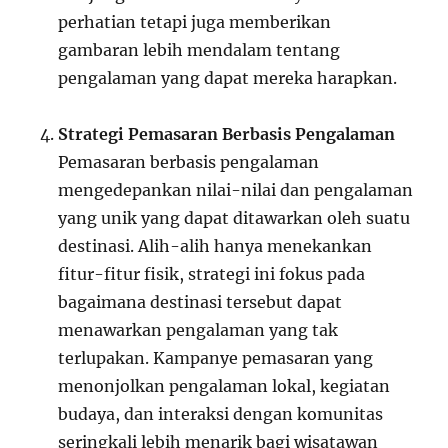
perhatian tetapi juga memberikan
gambaran lebih mendalam tentang
pengalaman yang dapat mereka harapkan.
Strategi Pemasaran Berbasis Pengalaman
Pemasaran berbasis pengalaman
mengedepankan nilai-nilai dan pengalaman
yang unik yang dapat ditawarkan oleh suatu
destinasi. Alih-alih hanya menekankan
fitur-fitur fisik, strategi ini fokus pada
bagaimana destinasi tersebut dapat
menawarkan pengalaman yang tak
terlupakan. Kampanye pemasaran yang
menonjolkan pengalaman lokal, kegiatan
budaya, dan interaksi dengan komunitas
seringkali lebih menarik bagi wisatawan