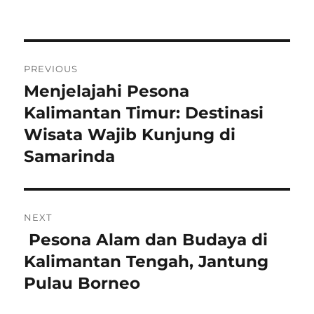
on
Navigasi
PREVIOUS
pos
Menjelajahi Pesona
Previous
post:
Kalimantan Timur: Destinasi
Wisata Wajib Kunjung di
Samarinda
NEXT
Pesona Alam dan Budaya di
Next
post:
Kalimantan Tengah, Jantung
Pulau Borneo