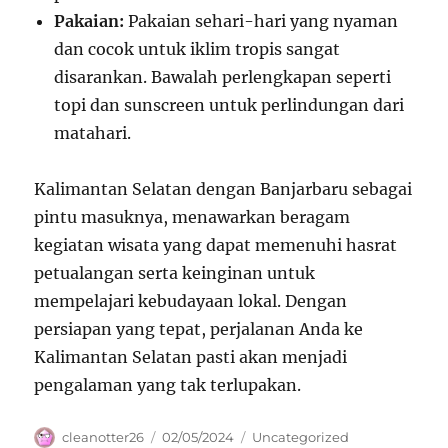
Pakaian:
Pakaian sehari-hari yang nyaman
dan cocok untuk iklim tropis sangat
disarankan. Bawalah perlengkapan seperti
topi dan sunscreen untuk perlindungan dari
matahari.
Kalimantan Selatan dengan Banjarbaru sebagai
pintu masuknya, menawarkan beragam
kegiatan wisata yang dapat memenuhi hasrat
petualangan serta keinginan untuk
mempelajari kebudayaan lokal. Dengan
persiapan yang tepat, perjalanan Anda ke
Kalimantan Selatan pasti akan menjadi
pengalaman yang tak terlupakan.
Author
Posted
Categories
cleanotter26
02/05/2024
Uncategorized