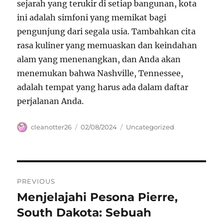
sejarah yang terukir di setiap bangunan, kota
ini adalah simfoni yang memikat bagi
pengunjung dari segala usia. Tambahkan cita
rasa kuliner yang memuaskan dan keindahan
alam yang menenangkan, dan Anda akan
menemukan bahwa Nashville, Tennessee,
adalah tempat yang harus ada dalam daftar
perjalanan Anda.
Author
Posted
Categories
cleanotter26
02/08/2024
Uncategorized
on
Navigasi
PREVIOUS
pos
Menjelajahi Pesona Pierre,
Previous
post:
South Dakota: Sebuah