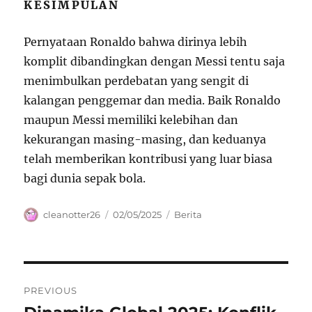
KESIMPULAN
Pernyataan Ronaldo bahwa dirinya lebih
komplit dibandingkan dengan Messi tentu saja
menimbulkan perdebatan yang sengit di
kalangan penggemar dan media. Baik Ronaldo
maupun Messi memiliki kelebihan dan
kekurangan masing-masing, dan keduanya
telah memberikan kontribusi yang luar biasa
bagi dunia sepak bola.
Author
Posted
Categories
cleanotter26
02/05/2025
Berita
on
Navigasi
PREVIOUS
pos
Previous