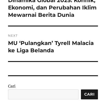
Dinamika Global 2025: Konflik,
post:
Ekonomi, dan Perubahan Iklim
Mewarnai Berita Dunia
NEXT
MU ‘Pulangkan’ Tyrell Malacia
Next
post:
ke Liga Belanda
Cari
CARI