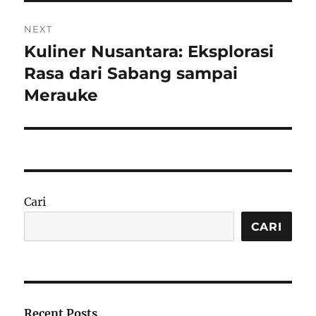
NEXT
Kuliner Nusantara: Eksplorasi
Next
post:
Rasa dari Sabang sampai
Merauke
Cari
CARI
Recent Posts