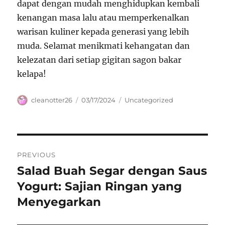
dapat dengan mudah menghidupkan kembali
kenangan masa lalu atau memperkenalkan
warisan kuliner kepada generasi yang lebih
muda. Selamat menikmati kehangatan dan
kelezatan dari setiap gigitan sagon bakar
kelapa!
Author
Posted
Categories
cleanotter26
03/17/2024
Uncategorized
on
Navigasi
PREVIOUS
pos
Salad Buah Segar dengan Saus
Previous
post:
Yogurt: Sajian Ringan yang
Menyegarkan