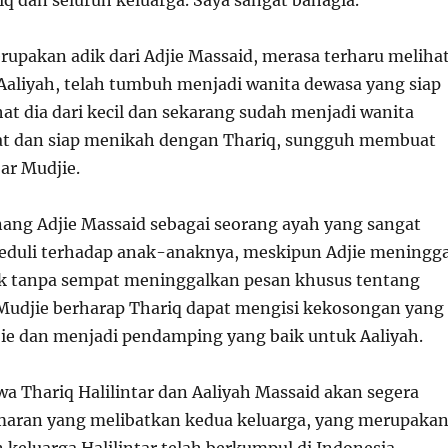
iq dan seluruh keluarga. Saya sangat bahagia.”
rupakan adik dari Adjie Massaid, merasa terharu meliha
aliyah, telah tumbuh menjadi wanita dewasa yang siap
at dia dari kecil dan sekarang sudah menjadi wanita
at dan siap menikah dengan Thariq, sungguh membuat
ar Mudjie.
ang Adjie Massaid sebagai seorang ayah yang sangat
eduli terhadap anak-anaknya, meskipun Adjie meningga
k tanpa sempat meninggalkan pesan khusus tentang
udjie berharap Thariq dapat mengisi kekosongan yang
jie dan menjadi pendamping yang baik untuk Aaliyah.
a Thariq Halilintar dan Aaliyah Massaid akan segera
aran yang melibatkan kedua keluarga, yang merupaka