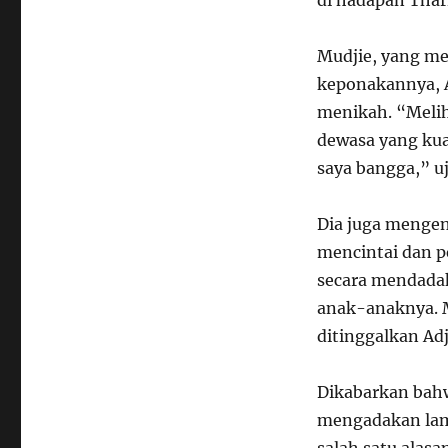
di hadapan Thar
Mudjie, yang me
keponakannya, A
menikah. “Melih
dewasa yang ku
saya bangga,” uj
Dia juga mengen
mencintai dan p
secara mendada
anak-anaknya. M
ditinggalkan Ad
Dikabarkan bahw
mengadakan lam