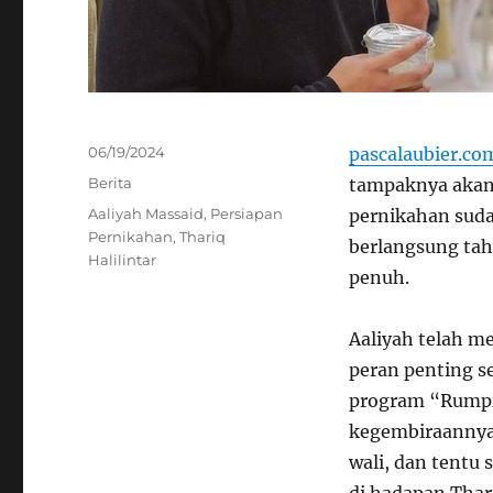
Posted
06/19/2024
pascalaubier.co
on
Categories
Berita
tampaknya akan 
Tags
Aaliyah Massaid
,
Persiapan
pernikahan suda
Pernikahan
,
Thariq
berlangsung tah
Halilintar
penuh.
Aaliyah telah 
peran penting se
program “Rumpi
kegembiraannya,
wali, dan tentu