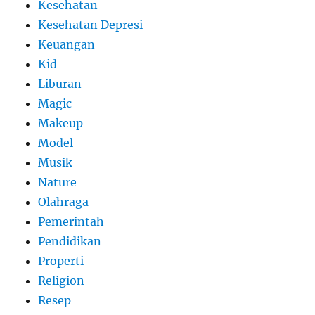
Kesehatan
Kesehatan Depresi
Keuangan
Kid
Liburan
Magic
Makeup
Model
Musik
Nature
Olahraga
Pemerintah
Pendidikan
Properti
Religion
Resep