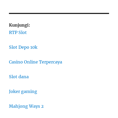
Kunjungi:
RTP Slot
Slot Depo 10k
Casino Online Terpercaya
Slot dana
Joker gaming
Mahjong Ways 2