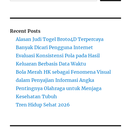
Recent Posts
Alasan Judi Togel Broto4D Terpercaya
Banyak Dicari Pengguna Internet
Evaluasi Konsistensi Pola pada Hasil
Keluaran Berbasis Data Waktu
Bola Merah HK sebagai Fenomena Visual
dalam Penyajian Informasi Angka
Pentingnya Olahraga untuk Menjaga
Kesehatan Tubuh
Tren Hidup Sehat 2026