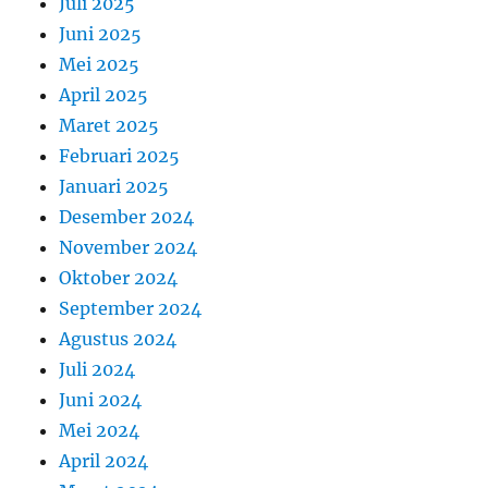
Juli 2025
Juni 2025
Mei 2025
April 2025
Maret 2025
Februari 2025
Januari 2025
Desember 2024
November 2024
Oktober 2024
September 2024
Agustus 2024
Juli 2024
Juni 2024
Mei 2024
April 2024