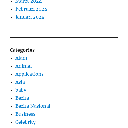
Maret 2024
Februari 2024
Januari 2024
Categories
Alam
Animal
Applications
Asia
baby
Berita
Berita Nasional
Business
Celebrity