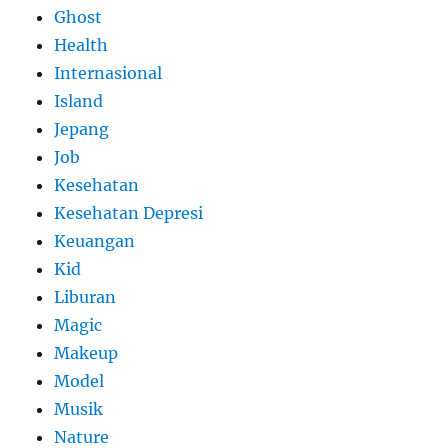
Ghost
Health
Internasional
Island
Jepang
Job
Kesehatan
Kesehatan Depresi
Keuangan
Kid
Liburan
Magic
Makeup
Model
Musik
Nature