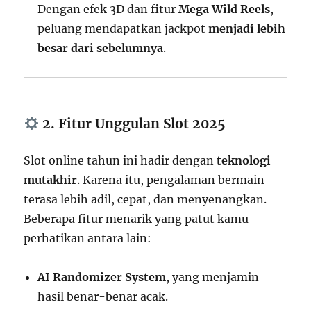
Dengan efek 3D dan fitur
Mega Wild Reels
,
peluang mendapatkan jackpot
menjadi lebih
besar dari sebelumnya
.
2. Fitur Unggulan Slot 2025
Slot online tahun ini hadir dengan
teknologi
mutakhir
. Karena itu, pengalaman bermain
terasa lebih adil, cepat, dan menyenangkan.
Beberapa fitur menarik yang patut kamu
perhatikan antara lain:
AI Randomizer System
, yang menjamin
hasil benar-benar acak.