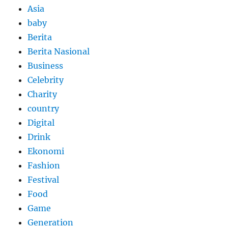
Asia
baby
Berita
Berita Nasional
Business
Celebrity
Charity
country
Digital
Drink
Ekonomi
Fashion
Festival
Food
Game
Generation