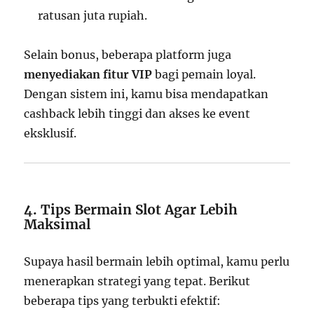
ratusan juta rupiah.
Selain bonus, beberapa platform juga
menyediakan fitur VIP
bagi pemain loyal.
Dengan sistem ini, kamu bisa mendapatkan
cashback lebih tinggi dan akses ke event
eksklusif.
4. Tips Bermain Slot Agar Lebih
Maksimal
Supaya hasil bermain lebih optimal, kamu perlu
menerapkan strategi yang tepat. Berikut
beberapa tips yang terbukti efektif: