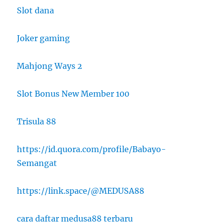
Slot dana
Joker gaming
Mahjong Ways 2
Slot Bonus New Member 100
Trisula 88
https://id.quora.com/profile/Babayo-
Semangat
https://link.space/@MEDUSA88
cara daftar medusa88 terbaru